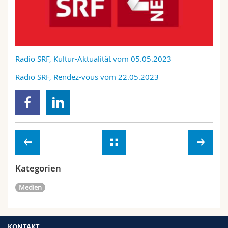
Math.-Nat. und Med. Fak.
Mitarbeitende
Webmail
Interfakultär
Doktorierende
Vorlesungsverzeichnis
Radio SRF, Kultur-Aktualität vom 05.05.2023
MyUnifr
Radio SRF, Rendez-vous vom 22.05.2023
Kategorien
Medien
KONTAKT