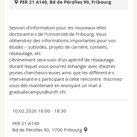
PER 21 A140, Bd de Pérolles 90, Fribourg
Sciences et médecine
Collaborateurs
Webmail
Interfacultaire
Doctorants
Programme des cours
Session d’information pour les nouveaux·elles
doctorant·e·s de l’Université de Fribourg. Vous
MyUnifr
obtiendrez des informations importantes pour vos
études – subsides, projets de carrière, conseils,
réseautage, etc.
L’événement sera suivi d’un apéritif de réseautage
durant lequel vous pourrez échanger avec d’autres
jeunes chercheurs·euses ainsi que les différent·e·s
intervenant·e·s participant à cette rencontre. Inscrivez-
vous dès maintenant en envoyant un mail à
graduatecampus@unifr.ch!
10.02.2026 16:00 - 18:30
PER 21 A140
Bd de Pérolles 90, 1700 Fribourg