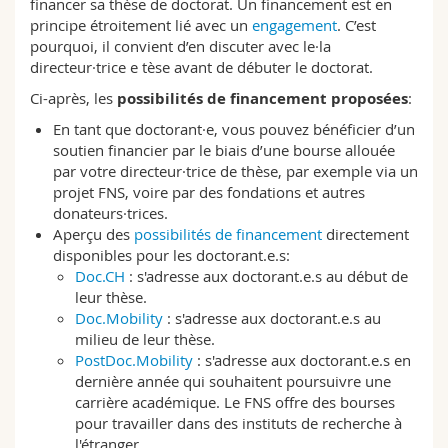
financer sa thèse de doctorat. Un financement est en
Sciences et médecine
Collaborateurs
Webmail
principe étroitement lié avec un
engagement
. C’est
pourquoi, il convient d’en discuter avec le·la
directeur·trice e tèse avant de débuter le doctorat.
Interfacultaire
Doctorants
Programme des cours
Ci-après, les
possibilités de financement proposées
:
MyUnifr
En tant que doctorant·e, vous pouvez bénéficier d’un
soutien financier par le biais d’une bourse allouée
par votre directeur·trice de thèse, par exemple via un
projet FNS, voire par des fondations et autres
donateurs·trices.
Aperçu des
possibilités de financement
directement
disponibles pour les doctorant.e.s:
Doc.CH
: s'adresse aux doctorant.e.s au début de
leur thèse.
Doc.Mobility
: s'adresse aux doctorant.e.s au
milieu de leur thèse.
PostDoc.Mobility
: s'adresse aux doctorant.e.s en
dernière année qui souhaitent poursuivre une
carrière académique. Le FNS offre des bourses
pour travailler dans des instituts de recherche à
l'étranger.