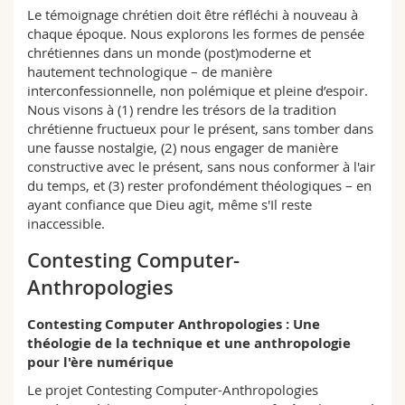
Sciences et médecine
Collaborateurs
Webmail
Le témoignage chrétien doit être réfléchi à nouveau à
chaque époque. Nous explorons les formes de pensée
chrétiennes dans un monde (post)moderne et
Interfacultaire
Doctorants
Programme des cours
hautement technologique – de manière
interconfessionnelle, non polémique et pleine d’espoir.
Nous visons à (1) rendre les trésors de la tradition
MyUnifr
chrétienne fructueux pour le présent, sans tomber dans
une fausse nostalgie, (2) nous engager de manière
constructive avec le présent, sans nous conformer à l'air
du temps, et (3) rester profondément théologiques – en
ayant confiance que Dieu agit, même s'Il reste
inaccessible.
Contesting Computer-
Anthropologies
Contesting Computer Anthropologies : Une
théologie de la technique et une anthropologie
pour l'ère numérique
Le projet Contesting Computer-Anthropologies