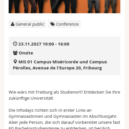
Science and Medicine
Employees
Webmail
Interfaculty
PhD students
Course catalogue
General public
Conference
MyUnifr
23.11.2027 10:00 - 16:00
Onsite
MIS 01 Campus Miséricorde und Campus
Pérolles, Avenue de l'Europe 20, Fribourg
Wie wärs mit Freiburg als Studienort? Entdecken Sie Ihre
zukünftige Universität!
Die Infodays richten sich in erster Linie an
Gymnasiastinnen und Gymnasiasten im Abschlussjahr.
Aber jede Person, die sich darauf vorbereitet unsere fast
60 Bachelorstudiengänge zu entdecken, ist herzlich