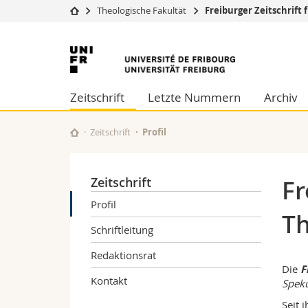
Theologische Fakultät
Freiburger Zeitschrift 
Universität
Fakultäten
Universität
Studium
Theologische Fa
Freiburg
Campus
Rechtswissensch
Zeitschrift
Letzte Nummern
Archiv
Forschung
Wirtschafts- un
Universität
Philosophische 
Weiterbildung
Fak. für Erzieh
Zeitschrift
Profil
Math.-Nat. und
Interfakultär
Zeitschrift
Fr
Profil
Th
Schriftleitung
Redaktionsrat
Die
F
Kontakt
Speku
Seit 