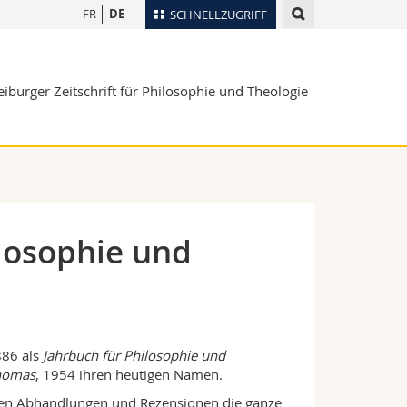
FR
DE
SCHNELLZUGRIFF
für
Personenverzeichnis
eiburger Zeitschrift für Philosophie und Theologie
Ortsplan
te
Bibliotheken
Webmail
Vorlesungsverzeichnis
MyUnifr
ilosophie und
86 als
Jahrbuch für Philosophie und
homas
, 1954 ihren heutigen Namen.
ichen Abhandlungen und Rezensionen die ganze