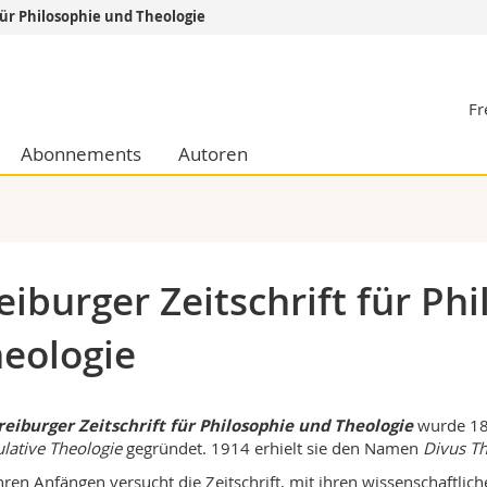
für Philosophie und Theologie
Informationen 
Fr
k.
Studieninteressier
aftliche Fak.
Studierende
Abonnements
Autoren
d Sozialwissenschaftliche Fak.
Medien
Fak.
Forschende
ungs- und Bildungswissenschaften
Mitarbeitende
 Med. Fak.
Doktorierende
eiburger Zeitschrift für Ph
eologie
reiburger Zeitschrift für Philosophie und Theologie
wurde 18
lative Theologie
gegründet. 1914 erhielt sie den Namen
Divus T
ihren Anfängen versucht die Zeitschrift, mit ihren wissenschaftl