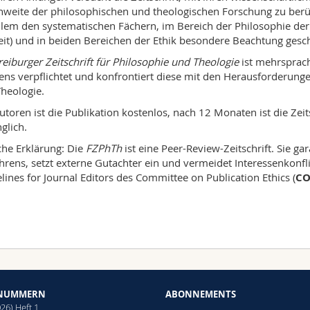
weite der philosophischen und theologischen Forschung zu berüc
llem den systematischen Fächern, im Bereich der Philosophie der 
it) und in beiden Bereichen der Ethik besondere Beachtung gesc
reiburger Zeitschrift
für Philosophie und Theologie
ist mehrsprach
ns verpflichtet und konfrontiert diese mit den Herausforderung
heologie.
utoren ist die Publikation kostenlos, nach 12 Monaten ist die Zeit
glich.
che Erklärung: Die
FZPhTh
ist eine Peer-Review-Zeitschrift. Sie ga
hrens, setzt externe Gutachter ein und vermeidet Interessenkonflik
lines for Journal Editors des Committee on Publication Ethics (
CO
 NUMMERN
ABONNEMENTS
026) Heft 1