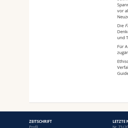
Spann
vor a
Neuze
Die
F
Denke
und T
Für A
zugän
Ethis
Verfa
Guide
ZEITSCHRIFT
LETZTE
Profil
Nr. 73 (2