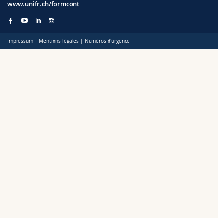
www.unifr.ch/formcont
Sciences et médecine
Collaborateurs
Webmail
Interfacultaire
Doctorants
Programme des cours
Impressum
|
Mentions légales
|
Numéros d'urgence
MyUnifr