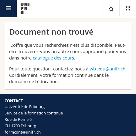
Service de la formation continue
Université
Document non trouvé
Facultés
Etudes
L’offre que vous recherchiez n’est plus disponible. Peut-
être trouverez-vous un autre cours approprié pour vous
dans notre
catalogue des cours
.
Vous êtes
Campus
Théologie
Pour toute question, contactez-nous à
wb-edu@unifr.ch
.
Recherche
Ressources
Droit
Futurs étudiants
Cordialement, Votre formation continue dans le
domaine de l'éducation.
Université
Sciences économiques et sociales et management
Etudiants
Annuaire du personnel
CONTACT
Université de Fribourg
Formation continue
Lettres et sciences humaines
Médias
Plan d'accès
Service de la formation continue
Rue de Rome 6
Sciences de l'éducation et de la formation
Chercheurs
Bibliothèques
CH-1700 Fribourg
formcont@unifr.ch