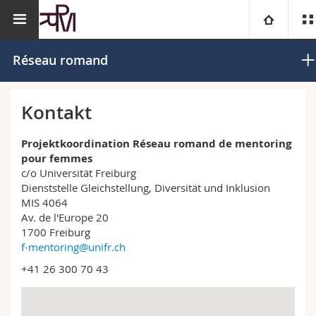
Akademische
Dienststelle für die
Réseau roman
Universität
Réseau romand
Dienste
Gleichstellung von Frau
mentoring
und Mann
femmes
Fakultäten
Studium
Kontakt
Informationen für
Campus
Theologische Fak.
Projektkoordination Réseau romand de mentoring
pour femmes
Forschung
c/o Universität Freiburg
Ressourcen
Rechtswissenschaftliche Fak.
Studieninteressierte
Dienststelle Gleichstellung, Diversität und Inklusion
MIS 4064
Universität
Wirtschafts- und Sozialwissenschaftliche Fak.
Studierende
Personenverzeichnis
Av. de l'Europe 20
1700 Freiburg
f-mentoring@unifr.ch
Weiterbildung
Philosophische Fak.
Medien
Ortsplan
+41 26 300 70 43
Fak. für Erziehungs- und Bildungswissenschaften
Forschende
Bibliotheken