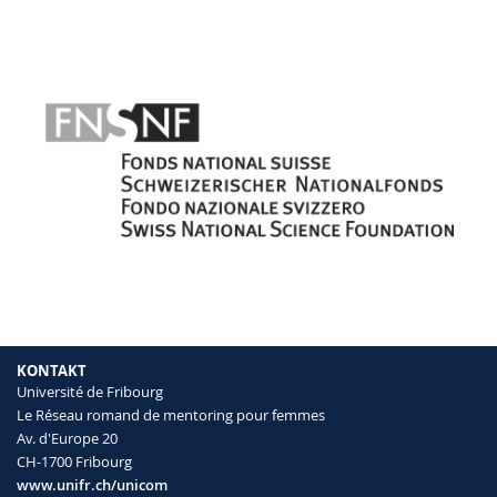
KONTAKT
Université de Fribourg
Le Réseau romand de mentoring pour femmes
Av. d'Europe 20
CH-1700 Fribourg
www.unifr.ch/unicom