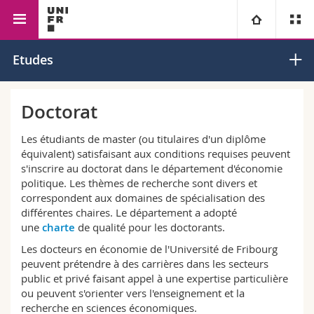
Faculté des sciences économiques et sociales
Economie
Université
Etudes
et du management
politique
Facultés
Etudes
Doctorat
Vous êtes
Campus
Théologie
Les étudiants de master (ou titulaires d'un diplôme
équivalent) satisfaisant aux conditions requises peuvent
s'inscrire au doctorat dans le département d'économie
Recherche
Ressources
Droit
Futurs étudiants
politique. Les thèmes de recherche sont divers et
correspondent aux domaines de spécialisation des
Université
Sciences économiques et sociales et management
Etudiants
Annuaire du personnel
différentes chaires. Le département a adopté
une
charte
de qualité pour les doctorants.
Formation continue
Lettres et sciences humaines
Médias
Les docteurs en économie de l'Université de Fribourg
Plan d'accès
peuvent prétendre à des carrières dans les secteurs
public et privé faisant appel à une expertise particulière
Sciences de l'éducation et de la formation
Chercheurs
Bibliothèques
ou peuvent s'orienter vers l'enseignement et la
recherche en sciences économiques.