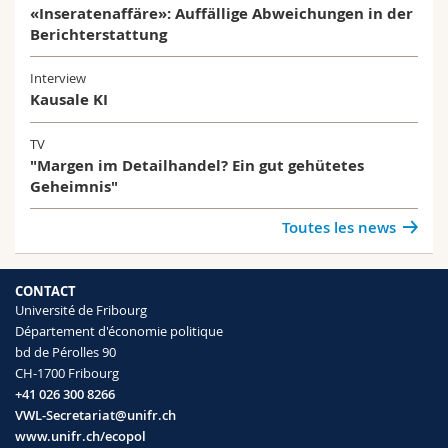
«Inseratenaffäre»: Auffällige Abweichungen in der
Berichterstattung
Interview
Kausale KI
TV
"Margen im Detailhandel? Ein gut gehütetes
Geheimnis"
Toutes les news
CONTACT
Université de Fribourg
Département d'économie politique
bd de Pérolles 90
CH-1700 Fribourg
+41 026 300 8266
VWL-Secretariat@unifr.ch
www.unifr.ch/ecopol