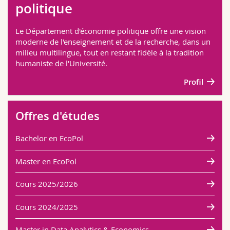
politique
Sciences et médecine
Collaborateurs
Webmail
Le Département d'économie politique offre une vision
Interfacultaire
Doctorants
Programme des cours
moderne de l'enseignement et de la recherche, dans un
milieu multilingue, tout en restant fidèle à la tradition
humaniste de l'Université.
MyUnifr
Profil
Offres d'études
Bachelor en EcoPol
Master en EcoPol
Cours 2025/2026
Cours 2024/2025
Master in Data Analytics & Economics