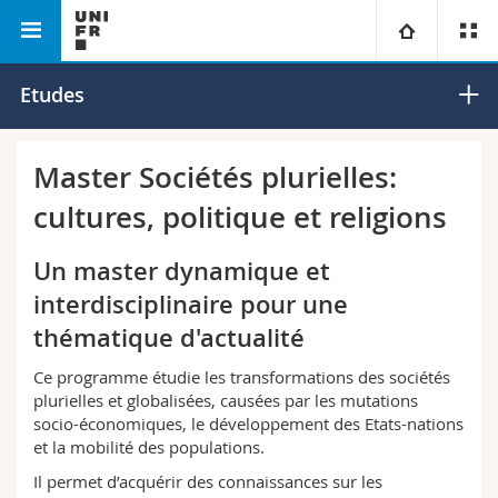
Faculté des lettres et des
Département des sciences
Université
Etudes
sciences humaines
sociales
Facultés
Etudes
Master Sociétés plurielles:
cultures, politique et religions
Vous êtes
Campus
Théologie
Un master dynamique et
Recherche
Ressources
Droit
Futurs étudiants
interdisciplinaire pour une
Université
thématique d'actualité
Sciences économiques et sociales et management
Etudiants
Annuaire du personnel
Ce programme étudie les transformations des sociétés
Formation continue
Lettres et sciences humaines
Médias
Plan d'accès
plurielles et globalisées, causées par les mutations
socio-économiques, le développement des Etats-nations
et la mobilité des populations.
Sciences de l'éducation et de la formation
Chercheurs
Bibliothèques
Il permet d’acquérir des connaissances sur les