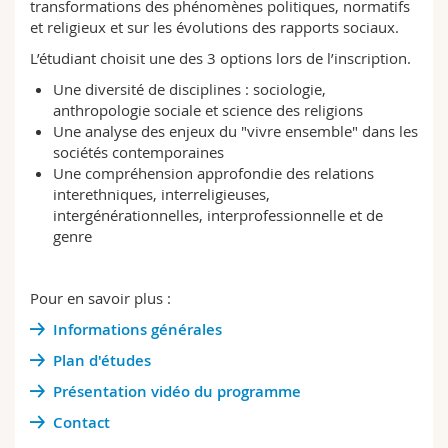
transformations des phénomènes politiques, normatifs
Sciences et médecine
Collaborateurs
Webmail
et religieux et sur les évolutions des rapports sociaux.
L’étudiant choisit une des 3 options lors de l’inscription.
Interfacultaire
Doctorants
Programme des cours
Une diversité de disciplines : sociologie,
anthropologie sociale et science des religions
MyUnifr
Une analyse des enjeux du "vivre ensemble" dans les
sociétés contemporaines
Une compréhension approfondie des relations
interethniques, interreligieuses,
intergénérationnelles, interprofessionnelle et de
genre
Pour en savoir plus :
Informations générales
Plan d'études
Présentation vidéo du programme
Contact