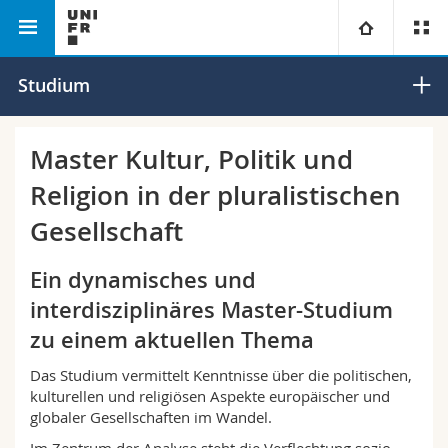
Philosophische
Departement für
Universität
Studium
Fakultät
Sozialwissenschaften
Fakultäten
Studium
Master Kultur, Politik und
Religion in der pluralistischen
Informationen für
Campus
Theologische Fak.
Gesellschaft
Forschung
Ressourcen
Rechtswissenschaftliche Fak.
Studieninteressierte
Ein dynamisches und
Universität
Wirtschafts- und Sozialwissenschaftliche Fak.
Studierende
Personenverzeichnis
interdisziplinäres Master-Studium
zu einem aktuellen Thema
Weiterbildung
Philosophische Fak.
Medien
Ortsplan
Das Studium vermittelt Kenntnisse über die politischen,
kulturellen und religiösen Aspekte europäischer und
Fak. für Erziehungs- und Bildungswissenschaften
Forschende
Bibliotheken
globaler Gesellschaften im Wandel.