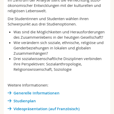
Im Zentrum der Analyse steht die Verflechtung sozio-
Math.-Nat. und Med. Fak.
Mitarbeitende
Webmail
ökonomischer Entwicklungen mit der kulturellen und
religiösen Lebenswelt.
Interfakultär
Doktorierende
Vorlesungsverzeichnis
Die Studentinnen und Studenten wählen ihren
Schwerpunkt aus drei Studienoptionen.
MyUnifr
Was sind die Möglichkeiten und Herausforderungen
des Zusammenlebens in der heutigen Gesellschaft?
Wie verändern sich soziale, ethnische, religiöse und
Genderbeziehungen in lokalen und globalen
Zusammenhängen?
Drei sozialwissenschaftliche Disziplinen verbinden
ihre Perspektiven: Sozialanthropologie,
Religionswissenschaft, Soziologie
Weitere Informationen:
Generelle Informationen
Studienplan
Videopräsentation (auf Französisch)