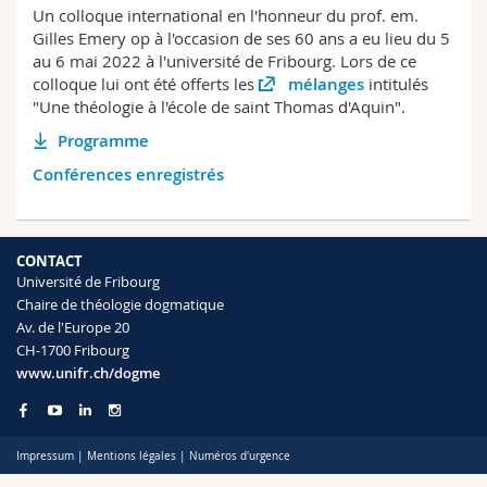
Sciences et médecine
Un colloque international en l'honneur du prof. em.
Collaborateurs
Webmail
Gilles Emery op à l'occasion de ses 60 ans a eu lieu du 5
au 6 mai 2022 à l'université de Fribourg. Lors de ce
Interfacultaire
Doctorants
Programme des cours
colloque lui ont été offerts les
mélanges
intitulés
"Une théologie à l'école de saint Thomas d'Aquin".
MyUnifr
Programme
Conférences enregistrés
CONTACT
Université de Fribourg
Chaire de théologie dogmatique
Av. de l'Europe 20
CH-1700 Fribourg
www.unifr.ch/dogme
Impressum
|
Mentions légales
|
Numéros d'urgence