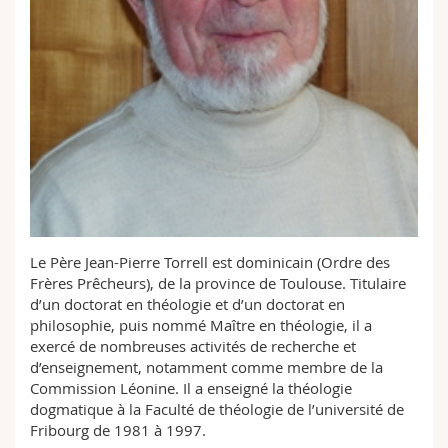
Sciences et médecine
Collaborateurs
Webmail
Interfacultaire
Doctorants
Programme des cours
MyUnifr
Le Père Jean-Pierre Torrell est dominicain (Ordre des
Frères Prêcheurs), de la province de Toulouse. Titulaire
d’un doctorat en théologie et d’un doctorat en
philosophie, puis nommé Maître en théologie, il a
exercé de nombreuses activités de recherche et
d’enseignement, notamment comme membre de la
Commission Léonine. Il a enseigné la théologie
dogmatique à la Faculté de théologie de l’université de
Fribourg de 1981 à 1997.