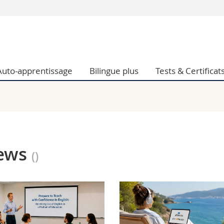
Vous êtes
Futurs étudia
Etudiants
Auto-apprentissage
Bilingue plus
Tests & Certificat
conomiques et sociales et management
Médias
 sciences humaines
Chercheurs
 l'éducation et de la formation
Collaborateu
t médecine
Doctorants
aire
ews
(
)