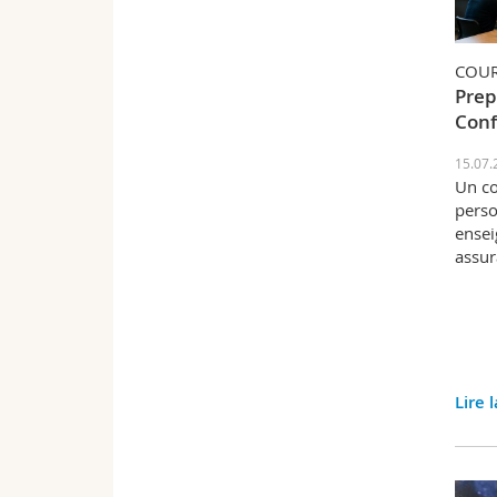
COU
Prep
Conf
15.07.
Un co
perso
ensei
assur
Lire 