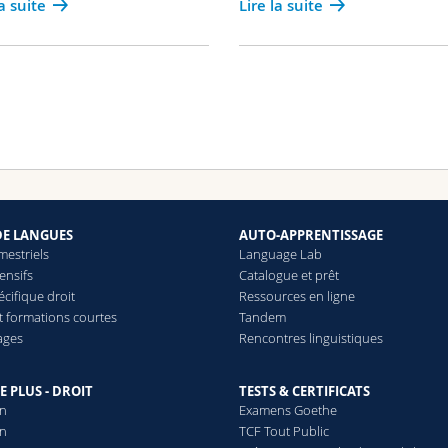
la suite
Lire la suite
DE LANGUES
AUTO-APPRENTISSAGE
mestriels
Language Lab
ensifs
Catalogue et prêt
cifique droit
Ressources en ligne
et formations courtes
Tandem
ages
Rencontres linguistiques
E PLUS - DROIT
TESTS & CERTIFICATS
on
Examens Goethe
on
TCF Tout Public