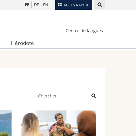
FR
DE
EN
ACCÈS RAPIDE
Annuaire du personnel
Centre de langues
Plan d'accès
nts
Bibliothèques
s
Hérodote
Webmail
rs
Programme des cours
MyUnifr