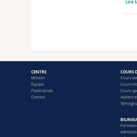
Lire 
CENTRE
COURS 
Mission
Cours se
Équipe
Cours int
Partenariats
Cours spé
Contact
Ateliers 
Témoign
BILINGU
Formati
Admissi