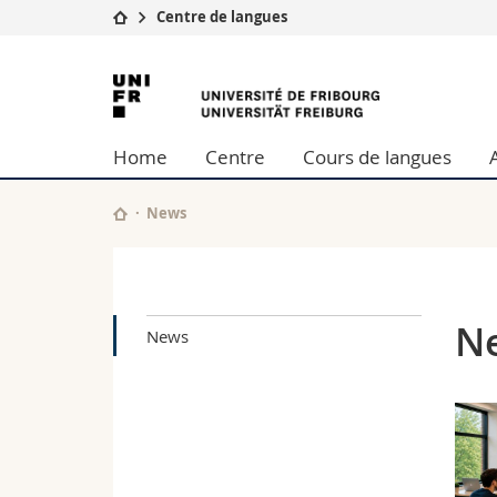
Centre de langues
Université
Facultés
Université
Etudes
Théologie
de
Campus
Droit
Home
Centre
Cours de langues
Recherche
Sciences é
Fribourg
Université
Lettres et
Formation continue
Sciences de
News
Sciences e
Interfacult
N
News