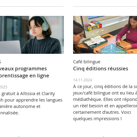
S
Café bilingue
veaux programmes
Cinq éditions réussies
prentissage en ligne
14.11.2024
À ce jour, cinq éditions de la s
2025
jeux/café bilingue ont eu lieu à
gratuit à Altissia et Clarity
médiathèque. Elles ont répon
sh pour apprendre les langues
un réel besoin et en appellero
anière autonome et
certainement d’autres. Voici
nnalisée.
quelques impressions !