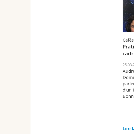
Cafés
Prat
cadr
25.03.
Audre
Domin
parle
d'un 
Bonne
Lire 