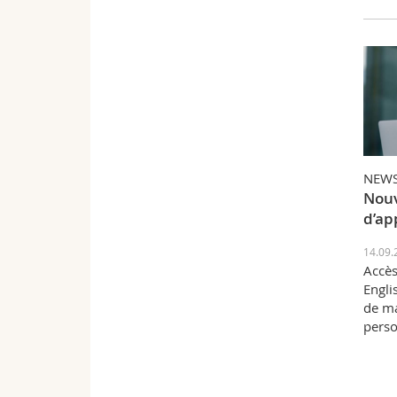
NEW
Nou
d’ap
14.09.
Accès 
Engli
de m
perso