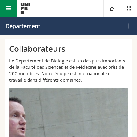
Faculté des sciences et de
Département de
Université
Département
médecine
biologie
Facultés
Etudes
Collaborateurs
Vous êtes
Campus
Théologie
Le Département de Biologie est un des plus importants
de la Faculté des Sciences et de Médecine avec près de
200 membres. Notre équipe est internationale et
Recherche
Ressources
Droit
Futurs étudiants
travaille dans différents domaines.
Université
Sciences économiques et sociales et management
Etudiants
Annuaire du personnel
Formation continue
Lettres et sciences humaines
Médias
Plan d'accès
Sciences de l'éducation et de la formation
Chercheurs
Bibliothèques