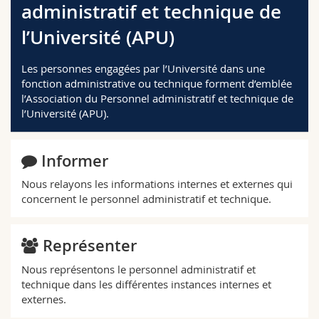
administratif et technique de
Sciences et médecine
Collaborateurs
Webmail
l’Université (APU)
Interfacultaire
Doctorants
Programme des cours
Les personnes engagées par l’Université dans une
fonction administrative ou technique forment d’emblée
MyUnifr
l’Association du Personnel administratif et technique de
l’Université (APU).
Informer
Nous relayons les informations internes et externes qui
concernent le personnel administratif et technique.
Représenter
Nous représentons le personnel administratif et
technique dans les différentes instances internes et
externes.