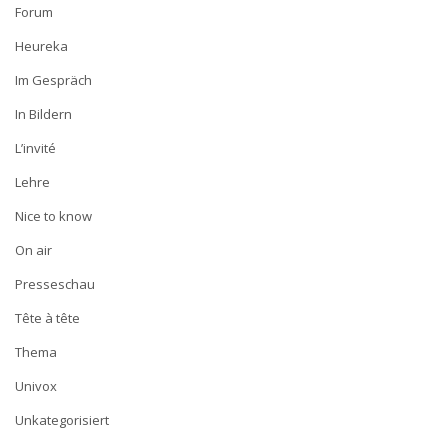
Forum
Heureka
Im Gespräch
In Bildern
L’invité
Lehre
Nice to know
On air
Presseschau
Tête à tête
Thema
Univox
Unkategorisiert