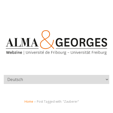
Home
›
Post Tagged with: "Zauberer"