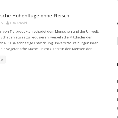
ische Höhenflüge ohne Fleisch
15
Lisa Arnold
hr von Tierprodukten schadet dem Menschen und der Umwelt.
Schaden etwas zu reduzieren, weibeln die Mitglieder der
n NEUF (Nachhaltige Entwicklung Universität Freiburg) in ihrer
ür die vegetarische Küche – nicht zuletzt in den Mensen der…
re