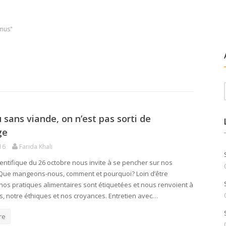
smus"
 sans viande, on n’est pas sorti de
ge
16
Farida Khali
ientifique du 26 octobre nous invite à se pencher sur nos
 Que mangeons-nous, comment et pourquoi? Loin d’être
nos pratiques alimentaires sont étiquetées et nous renvoient à
s, notre éthiques et nos croyances. Entretien avec…
re