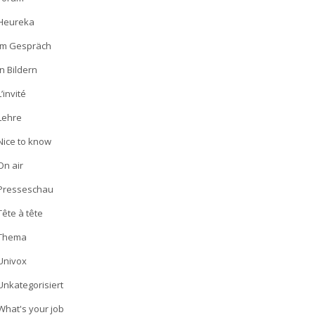
Heureka
Im Gespräch
In Bildern
L’invité
Lehre
Nice to know
On air
Presseschau
Tête à tête
Thema
Univox
Unkategorisiert
What's your job