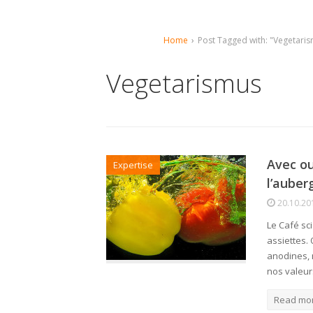
Home
›
Post Tagged with: "Vegetari
Vegetarismus
Avec ou
Expertise
l’auber
20.10.20
Le Café sc
assiettes.
anodines, 
nos valeur
Read mo