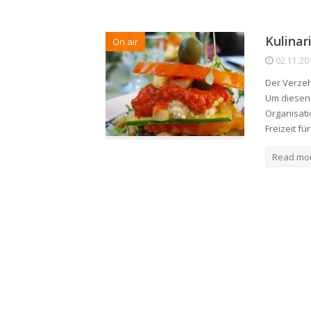
Kulinar
On air
02.11.20
Der Verze
Um diesen 
Organisatio
Freizeit f
Read mo