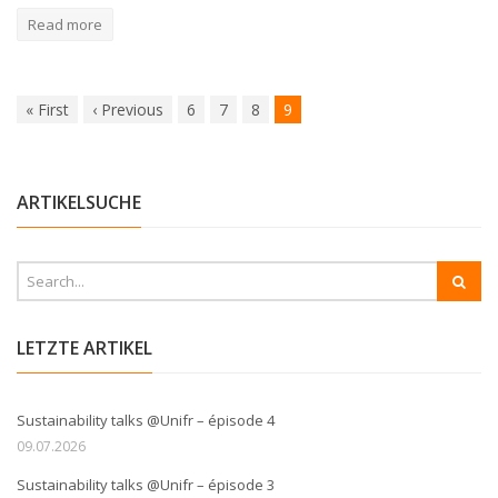
Read more
«
First
‹
Previous
6
7
8
9
ARTIKELSUCHE
LETZTE ARTIKEL
Sustainability talks @Unifr – épisode 4
09.07.2026
Sustainability talks @Unifr – épisode 3