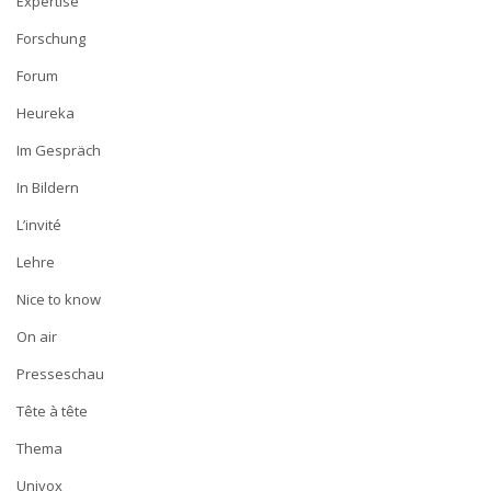
Expertise
Forschung
Forum
Heureka
Im Gespräch
In Bildern
L’invité
Lehre
Nice to know
On air
Presseschau
Tête à tête
Thema
Univox