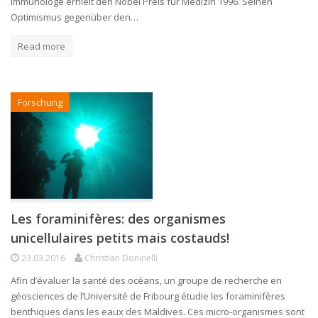
Immunologe erhielt den Nobel Preis für Medizin 1996. Seinen
Optimismus gegenüber den…
Read more
Forschung
Les foraminifères: des organismes
unicellulaires petits mais costauds!
23.03.2016
Christian Doninelli
Afin d’évaluer la santé des océans, un groupe de recherche en
géosciences de l’Université de Fribourg étudie les foraminifères
benthiques dans les eaux des Maldives. Ces micro-organismes sont