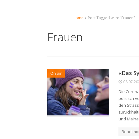
Home
›
Post Tagged with: "Frauen"
Frauen
«Das Sy
On air
08.07.20
Die Corona
politisch 
den Strass
zurückhal
und Maïna,
Read mo