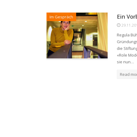
Ein Vor
Im Gespräch
29.11.20
Regula Bühr
Gründungsp
die Stiftu
«Role Mode
sie nun…
Read mo