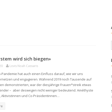
stem wird sich biegen»
20
Lovis Noah Cassaris
-Pandemie hat auch einen Einfluss darauf, wie wir uns
vernetzen und engagieren. Während 2019 noch Tausende auf
en demonstrierten, war der diesjährige Frauen*streik etwas
tender – aber deswegen nicht weniger bedeutend. Améthyste
 Aktivistinnen und Co-Präsidentinnen…
re