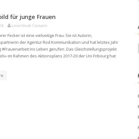
bild für junge Frauen
18
Lovis Noah Cassaris
er Fecker ist eine vielseitige Frau: Sie ist Autorin,
artnerin der Agentur Rod Kommunikation und hat letztes Jahr
ng #Frauenarbeit ins Leben gerufen. Das Gleichstellungsprojekt
ls» im Rahmen des Aktionsplans 2017-20 der Uni Fribourg hat
re