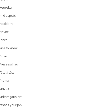
Heureka
Im Gespräch
In Bildern
L’invité
Lehre
Nice to know
On air
Presseschau
Tête à tête
Thema
Univox
Unkategorisiert
What's your job