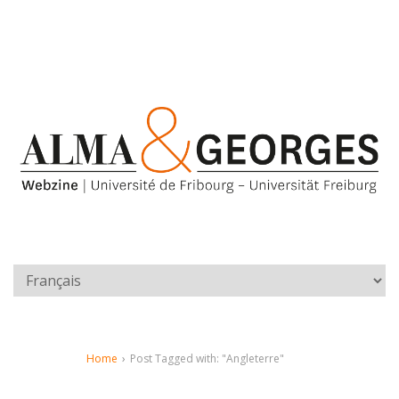
Home
›
Post Tagged with: "Angleterre"