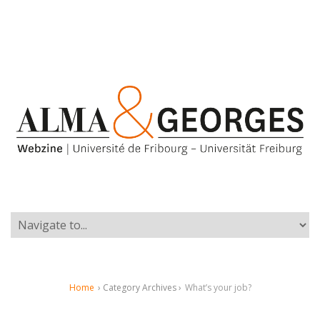
Home
› Category Archives ›
What’s your job?