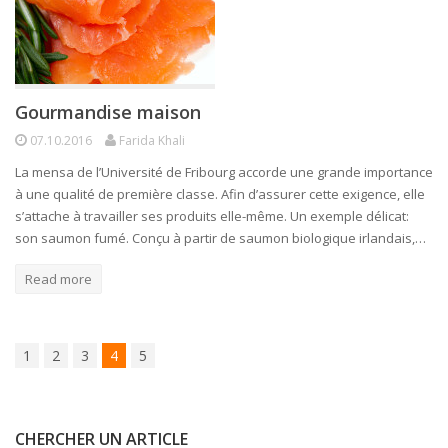
Gourmandise maison
07.10.2016
Farida Khali
La mensa de l’Université de Fribourg accorde une grande importance
à une qualité de première classe. Afin d’assurer cette exigence, elle
s’attache à travailler ses produits elle-même. Un exemple délicat:
son saumon fumé. Conçu à partir de saumon biologique irlandais,…
Read more
1
2
3
4
5
CHERCHER UN ARTICLE