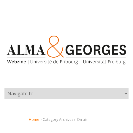
Home
› Category Archives ›
On air