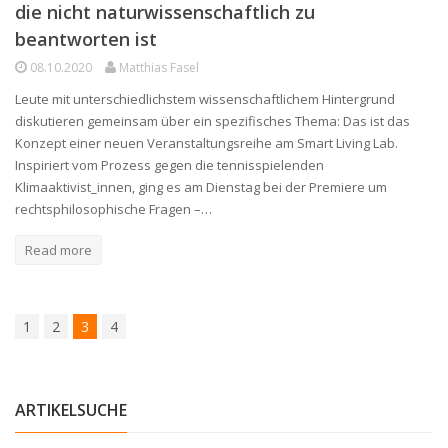
die nicht naturwissenschaftlich zu
beantworten ist
08.10.2020
Matthias Fasel
Leute mit unterschiedlichstem wissenschaftlichem Hintergrund
diskutieren gemeinsam über ein spezifisches Thema: Das ist das
Konzept einer neuen Veranstaltungsreihe am Smart Living Lab.
Inspiriert vom Prozess gegen die tennisspielenden
Klimaaktivist_innen, ging es am Dienstag bei der Premiere um
rechtsphilosophische Fragen –…
Read more
1
2
3
4
ARTIKELSUCHE