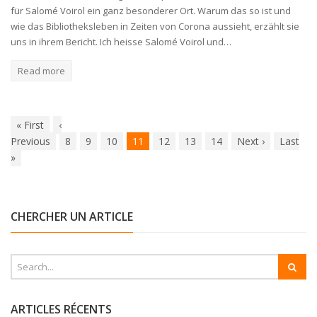
für Salomé Voirol ein ganz besonderer Ort. Warum das so ist und
wie das Bibliotheksleben in Zeiten von Corona aussieht, erzählt sie
uns in ihrem Bericht. Ich heisse Salomé Voirol und…
Read more
«
First
‹
Previous
8
9
10
11
12
13
14
Next
›
Last
»
CHERCHER UN ARTICLE
ARTICLES RÉCENTS