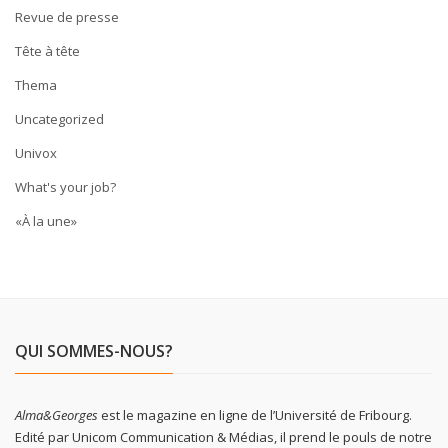
Revue de presse
Tête à tête
Thema
Uncategorized
Univox
What's your job?
«À la une»
QUI SOMMES-NOUS?
Alma&Georges
est le magazine en ligne de l’Université de Fribourg.
Edité par Unicom Communication & Médias, il prend le pouls de notre