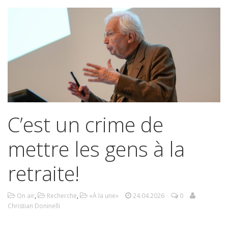
C’est un crime de
mettre les gens à la
retraite!
On air
,
Recherche
,
«À la une»
24.04.2026
0
Christian Doninelli