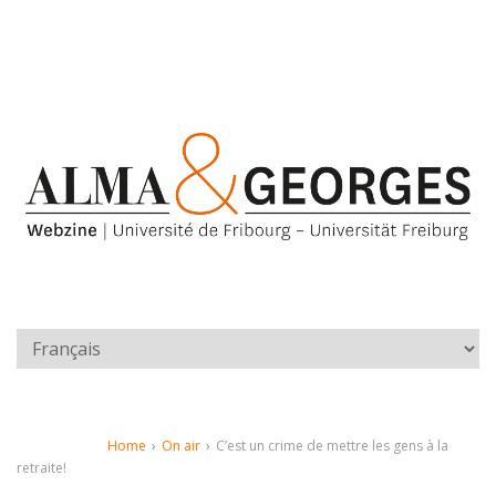
Home
›
On air
›
C’est un crime de mettre les gens à la
retraite!