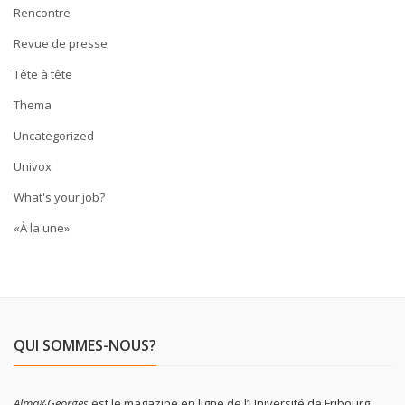
Rencontre
Revue de presse
Tête à tête
Thema
Uncategorized
Univox
What's your job?
«À la une»
QUI SOMMES-NOUS?
Alma&Georges
est le magazine en ligne de l’Université de Fribourg.