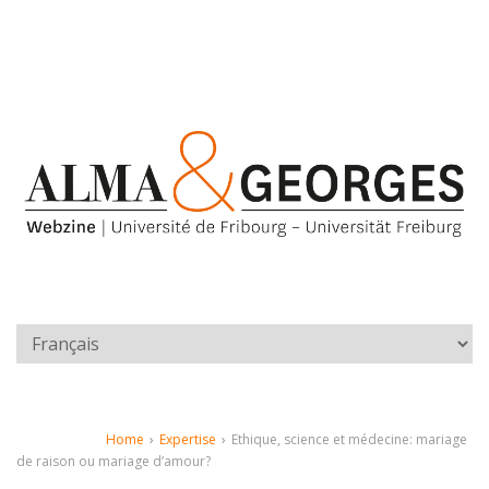
Home
›
Expertise
›
Ethique, science et médecine: mariage
de raison ou mariage d’amour?