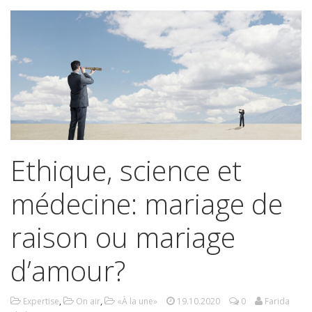
Ethique, science et
médecine: mariage de
raison ou mariage
d’amour?
Expertise
,
On air
,
«À la une»
19.10.2020
0
Farida