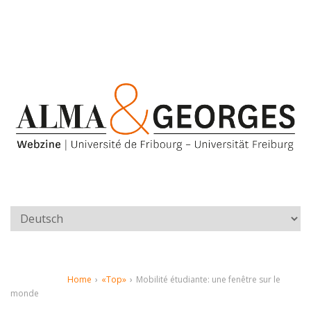
Home
›
«Top»
›
Mobilité étudiante: une fenêtre sur le
monde