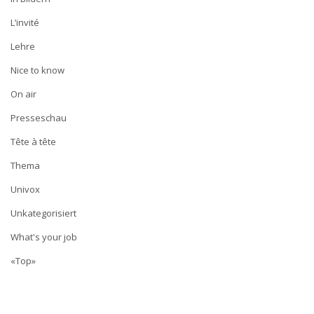
L’invité
Lehre
Nice to know
On air
Presseschau
Tête à tête
Thema
Univox
Unkategorisiert
What's your job
«Top»