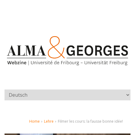
Home
›
Lehre
›
Filmer les cours: la fausse bonne idée!