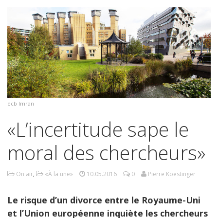
ecb Imran
«L’incertitude sape le
moral des chercheurs»
On air
,
«À la une»
10.05.2016
0
Pierre Koestinger
Le risque d’un divorce entre le Royaume-Uni
et l’Union européenne inquiète les chercheurs