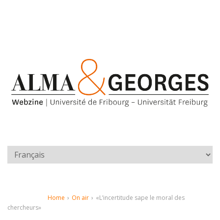
Home
›
On air
›
«L’incertitude sape le moral des
chercheurs»