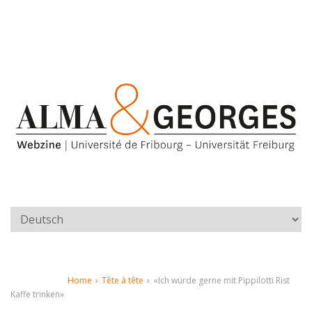
Home
›
Tête à tête
›
«Ich würde gerne mit Pippilotti Rist
Kaffe trinken»