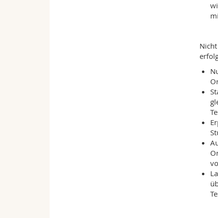
wi
mi
Nicht
erfol
Nu
Or
St
gl
Te
Er
St
Au
Or
vo
La
üb
Te