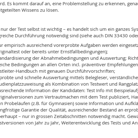
rd. Es kommt darauf an, eine Problemstellung zu erkennen, gena
tgeteilten Wissens zu lösen.
 nur der Test selbst ist wichtig – es handelt sich um ein ganzes
greiche Durchführung notwendig sind (siehe auch DIN 33430 o
r empirisch ausreichend vorerprobte Aufgaben werden eingesetz
iginaltest oder bereits unter Ernstfallbedingungen);
andardisierung der Abnahmebedingungen und Auswertung; Richtli
eiche Bedingungen an allen Orten incl. präventiver Empfehlunge
stleiter-Handbuch mit genauen Durchführvorschriften;
probte und schnelle Auswertung mittels Belegleser, verständlich
udienplatzzuweisung als Kombination von Testwert und Rangplat
sreichende Information der Kandidaten: Test Info mit Beispielauf
iginalversionen zum Vertrautmachen mit dem Test publiziert, Ha
n Probeläufen (z.B. für Gymnasien) sowie Information und Aufkl
ngfristige Garantie der Qualität, ausreichender Bestand an erp
erhaupt – nur in grossen Zeitabschnitten notwendig macht. Gewäh
stversionen von Jahr zu Jahr, Weiterentwicklung des Tests und 