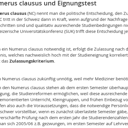
erus clausus und Eignungstest
rus clausus
(NC) nennt man die politische Entscheidung, den 
C tritt in der Schweiz dann in Kraft, wenn aufgrund der Nachfrag
chritten sind und qualitativ ausreichende Studienbedingungen nic
izerische Universitätskonferenz (SUK) trifft diese Entscheidung j
ein Numerus clausus notwendig ist, erfolgt die Zulassung nach 
nis, welches nachweislich hoch mit der Studieneignung korreliert
t das
Zulassungskriterium
.
in Numerus clausus zukünftig unnötig, weil mehr Mediziner benöt
 den Numerus clausus stehen ab dem ersten Semester überhaupt
gung, die Studienreformen ermöglichen, weil diese ausreichende B
emorientierten Unterricht, Kleingruppen, und frühen Einbezug vo
fen also auch die Voraussetzungen, dass die notwendige Persönlic
schwer vorstellbar, wenn es zunächst überlastete Semester gäbe,
verschärfte Prüfung nach dem ersten Jahr die Studierendenzahlen
an sich 2005/06 z.B. gezwungen, im ersten Semester auf Lehrver