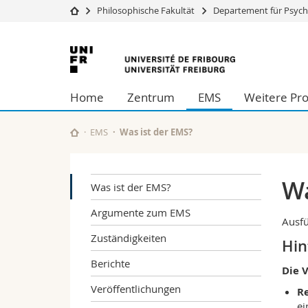
Philosophische Fakultät
Departement für Psych
Universität
Fakultäten
Universität
Studium
Theologische Fa
Freiburg
Campus
Rechtswissensch
Home
Zentrum
EMS
Weitere Pro
Forschung
Wirtschafts- un
Universität
Philosophische 
Weiterbildung
Fak. für Erzieh
EMS
Was ist der EMS?
Math.-Nat. und
Interfakultär
Wa
Was ist der EMS?
Argumente zum EMS
Ausfü
Zuständigkeiten
Hin
Berichte
Die 
Veröffentlichungen
Re
ei