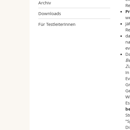
Archiv
Re
P
Downloads
we
Jä
Für TestleiterInnen
Re
d
na
ev
D
Be
Zu
In
Ev
Gr
Ge
Wi
Es
b
St
"S
Di