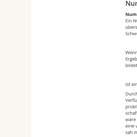
Num
Nume
Ein N
übers
Schwe
Wenn 
Ergeb
bilde
Ist e
Durch
Verfü
probl
schaf
wäre 
eine 
sah m