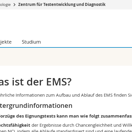
ologie
Zentrum für Testentwicklung und Diagnostik
Informationen 
k.
Studieninteressier
aftliche Fak.
Studierende
jekte
Studium
d Sozialwissenschaftliche Fak.
Medien
Fak.
Forschende
ungs- und Bildungswissenschaften
Mitarbeitende
 Med. Fak.
Doktorierende
s ist der EMS?
hrliche Informationen zum Aufbau und Ablauf des EMS finden Si
tergrundinformationen
Vorzüge des Eignungstests kann man wie folgt zusammenfas
chtsfähigkeit
der Ergebnisse durch Chancengleichheit und Willk
nen NC), indem alle Abläufe standardisiert sind und eine laufende 