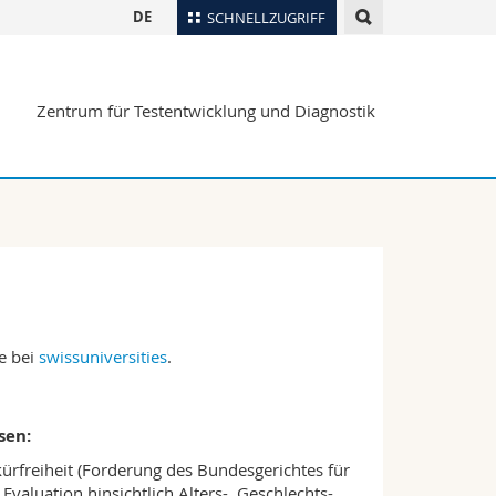
DE
SCHNELLZUGRIFF
für
Personenverzeichnis
Zentrum für Testentwicklung und Diagnostik
Ortsplan
te
Bibliotheken
Webmail
Vorlesungsverzeichnis
MyUnifr
e bei
swissuniversities
.
sen:
ürfreiheit (Forderung des Bundesgerichtes für
Evaluation hinsichtlich Alters-, Geschlechts-,