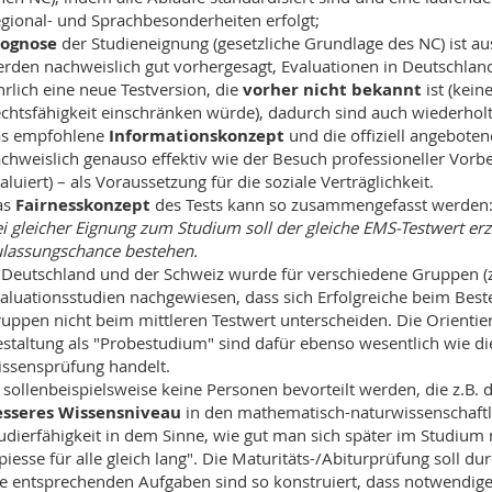
gional- und Sprachbesonderheiten erfolgt;
rognose
der Studieneignung (gesetzliche Grundlage des NC) ist a
rden nachweislich gut vorhergesagt, Evaluationen in Deutschland
hrlich eine neue Testversion, die
vorher nicht bekannt
ist (kein
chtsfähigkeit einschränken würde), dadurch sind auch wiederholt
as empfohlene
Informationskonzept
und die offiziell angebote
chweislich genauso effektiv wie der Besuch professioneller Vorbe
aluiert) – als Voraussetzung für die soziale Verträglichkeit.
as
Fairnesskonzept
des Tests kann so zusammengefasst werden
i gleicher Eignung zum Studium soll der gleiche EMS-Testwert erz
lassungschance bestehen.
 Deutschland und der Schweiz wurde für verschiedene Gruppen (z.
aluationsstudien nachgewiesen, dass sich Erfolgreiche beim Bes
uppen nicht beim mittleren Testwert unterscheiden. Die Orienti
staltung als "Probestudium" sind dafür ebenso wesentlich wie di
ssensprüfung handelt.
 sollenbeispielsweise keine Personen bevorteilt werden, die z.B.
esseres Wissensniveau
in den mathematisch-naturwissenschaftli
udierfähigkeit in dem Sinne, wie gut man sich später im Studium
piesse für alle gleich lang". Die Maturitäts-/Abiturprüfung soll 
e entsprechenden Aufgaben sind so konstruiert, dass notwendiges