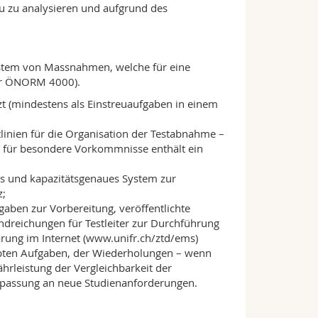
u zu analysieren und aufgrund des
 System von Massnahmen, welche für eine
der ÖNORM 4000).
t (mindestens als Einstreuaufgaben in einem
nien für die Organisation der Testabnahme –
n für besondere Vorkommnisse enthält ein
es und kapazitätsgenaues System zur
z;
gaben zur Vorbereitung, veröffentlichte
ndreichungen für Testleiter zur Durchführung
ärung im Internet (www.unifr.ch/ztd/ems)
robten Aufgaben, der Wiederholungen – wenn
rleistung der Vergleichbarkeit der
Anpassung an neue Studienanforderungen.