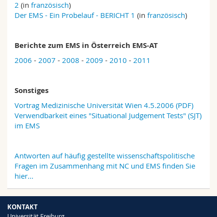
2
(in
französisch
)
Math.-Nat. und Med. Fak.
Mitarbeitende
Webmail
Der EMS - Ein Probelauf - BERICHT 1
(in
französisch
)
Interfakultär
Doktorierende
Vorlesungsverzeichnis
Berichte zum EMS in Österreich EMS-AT
MyUnifr
2006
-
2007
-
2008
-
2009
-
2010
-
2011
Sonstiges
Vortrag Medizinische Universität Wien 4.5.2006 (PDF)
Verwendbarkeit eines "Situational Judgement Tests" (SJT)
im EMS
Antworten auf häufig gestellte wissenschaftspolitische
Fragen im Zusammenhang mit NC und EMS finden Sie
hier...
KONTAKT
Universität Freiburg