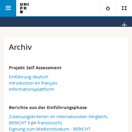
Philosophische
Departement für
Zentrum für
Universität
Fakultät
Psychologie
Testentwicklung und
Diagnostik
Fakultäten
Studium
Archiv
Informationen für
Campus
Theologische Fak.
Projekt Self Assessment
Forschung
Ressourcen
Rechtswissenschaftliche Fak.
Studieninteressierte
Einführung deutsch
Introduction en français
Universität
Wirtschafts- und Sozialwissenschaftliche Fak.
Studierende
Personenverzeichnis
Informationsplattform
Weiterbildung
Philosophische Fak.
Medien
Ortsplan
Berichte aus der Einführungsphase
Zulassungskriterien im internationalen Vergleich,
Fak. für Erziehungs- und Bildungswissenschaften
Forschende
Bibliotheken
BERICHT 3
(in
französisch)
Eignung zum Medizinstudium - BERICHT