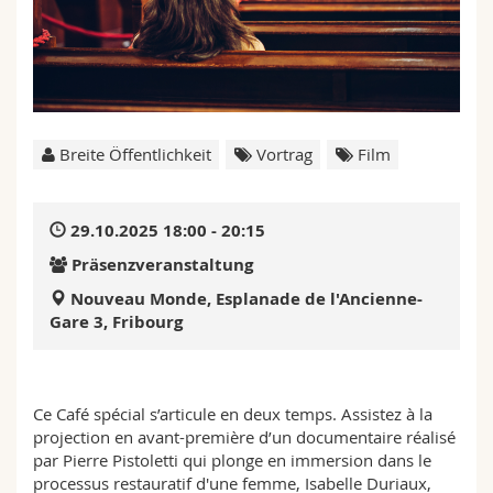
Math.-Nat. und Med. Fak.
Mitarbeitende
Webmail
Interfakultär
Doktorierende
Vorlesungsverzeichnis
MyUnifr
Breite Öffentlichkeit
Vortrag
Film
29.10.2025 18:00 - 20:15
Präsenzveranstaltung
Nouveau Monde, Esplanade de l'Ancienne-
Gare 3, Fribourg
Ce Café spécial s’articule en deux temps. Assistez à la
projection en avant-première d’un documentaire réalisé
par Pierre Pistoletti qui plonge en immersion dans le
processus restauratif d'une femme, Isabelle Duriaux,