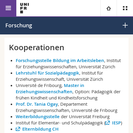
Fakultät für
Erziehungswissenschaften
Zentrum für
Universität
Forschung
Erziehungs- und
Frühkindliche
Bildungs­
Bildung
Fakultäten
Studium
wissenschaften
Kooperationen
Informationen für
Campus
Theologische Fak.
Forschungsstelle Bildung im Arbeitsleben
, Institut
für Erziehungswissenschaften, Universität Zürich
Forschung
Lehrstuhl für Sozialpädagogik
, Institut für
Ressourcen
Rechtswissenschaftliche Fak.
Studieninteressierte
Erziehungswissenschaft, Universität Zürich
Université de Fribourg,
Master in
Universität
Wirtschafts- und Sozialwissenschaftliche Fak.
Studierende
Personenverzeichnis
Erziehungswissenschaften
, Option: Pädagogik der
frühen Kindheit und Kindheitsforschung
Prof. Dr. Tania Ogay
, Departement
Weiterbildung
Philosophische Fak.
Medien
Ortsplan
Erziehungswissenschaften, Université de Fribourg
Weiterbildungsstelle
der Universität Freiburg
Fak. für Erziehungs- und Bildungswissenschaften
Forschende
Bibliotheken
Institut für Elementar- und Schulpädagogik (
IESP
)
Elternbildung CH