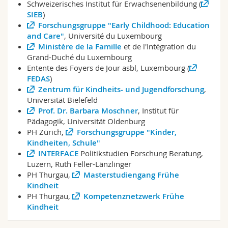
Schweizerisches Institut für Erwachsenenbildung (
Math.-Nat. und Med. Fak.
Mitarbeitende
Webmail
SIEB
)
Forschungsgruppe "Early Childhood: Education
Interfakultär
Doktorierende
Vorlesungsverzeichnis
and Care"
, Université du Luxembourg
Ministère de la Famille
et de l'Intégration du
Grand-Duché du Luxembourg
MyUnifr
Entente des Foyers de Jour asbl, Luxembourg (
FEDAS
)
Zentrum für Kindheits- und Jugendforschung
,
Universität Bielefeld
Prof. Dr. Barbara Moschner
, Institut für
Pädagogik, Universität Oldenburg
PH Zürich,
Forschungsgruppe "Kinder,
Kindheiten, Schule"
INTERFACE
Politikstudien Forschung Beratung,
Luzern, Ruth Feller-Länzlinger
PH Thurgau,
Masterstudiengang Frühe
Kindheit
PH Thurgau,
Kompetenznetzwerk Frühe
Kindheit