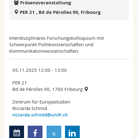
Präsenzveranstaltung
Math.-Nat. und Med. Fak.
Mitarbeitende
Webmail
PER 21 , Bd de Pérolles 90, Fribourg
Interfakultär
Doktorierende
Vorlesungsverzeichnis
Interdisziplinäres Forschungskolloquium mit
MyUnifr
Schwerpunkt Politikwissenschaften und
Kommunikationswissenschaften.
05.11.2025 12:00 - 13:00
PER 21
Bd de Pérolles 90, 1700 Fribourg
Zentrum für Europastudien
Riccarda Schmid
riccarda.schmid@unifr.ch