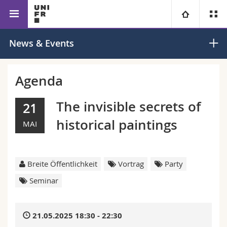
Fakultät für
Erziehungswissenschaften
Zentrum für
Universität
News & Events
Erziehungs- und
Frühkindliche
Bildungs­
Bildung
Fakultäten
Studium
wissenschaften
Agenda
Informationen für
Campus
Theologische Fak.
The invisible secrets of
21
historical paintings
MAI
Forschung
Ressourcen
Rechtswissenschaftliche Fak.
Studieninteressierte
Universität
Wirtschafts- und Sozialwissenschaftliche Fak.
Studierende
Personenverzeichnis
Breite Öffentlichkeit
Vortrag
Party
Weiterbildung
Philosophische Fak.
Medien
Ortsplan
Seminar
Fak. für Erziehungs- und Bildungswissenschaften
Forschende
Bibliotheken
21.05.2025 18:30 - 22:30