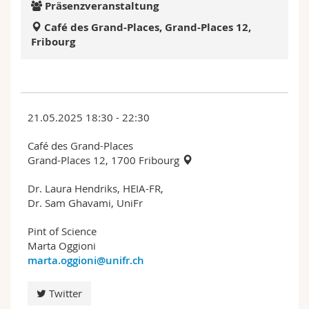
Präsenzveranstaltung
Math.-Nat. und Med. Fak.
Mitarbeitende
Webmail
Café des Grand-Places, Grand-Places 12,
Fribourg
Interfakultär
Doktorierende
Vorlesungsverzeichnis
MyUnifr
21.05.2025 18:30 - 22:30
Café des Grand-Places
Grand-Places 12, 1700 Fribourg
Dr. Laura Hendriks, HEIA-FR,
Dr. Sam Ghavami, UniFr
Pint of Science
Marta Oggioni
marta.oggioni@unifr.ch
Twitter