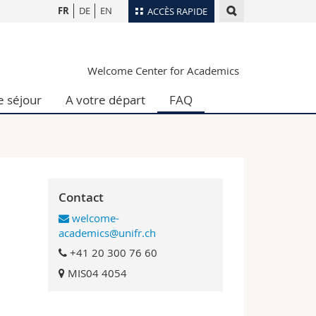
FR
DE
EN
ACCÈS RAPIDE
Annuaire du personnel
Welcome Center for Academics
Plan d'accès
nts
Bibliothèques
e séjour
A votre départ
FAQ
Webmail
rs
Programme des cours
MyUnifr
Contact
welcome-
academics@unifr.ch
+41 20 300 76 60
MIS04 4054