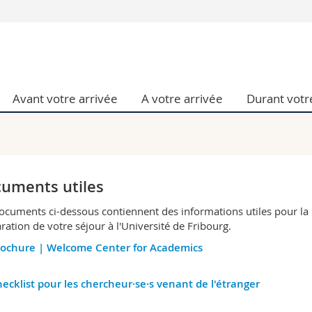
Vous êtes
Futurs étudia
Etudiants
Avant votre arrivée
A votre arrivée
Durant votr
conomiques et sociales et management
Médias
 sciences humaines
Chercheurs
 l'éducation et de la formation
Collaborateu
t médecine
Doctorants
aire
uments utiles
ocuments ci-dessous contiennent des informations utiles pour la
ration de votre séjour à l'Université de Fribourg.
ochure | Welcome Center for Academics
ecklist pour les chercheur·se·s venant de l'étranger