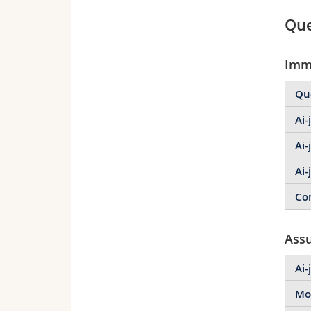
Que
Imm
Que
Ai-
Ai-
Ai-
Co
Assu
Ai-
Mon
Ou