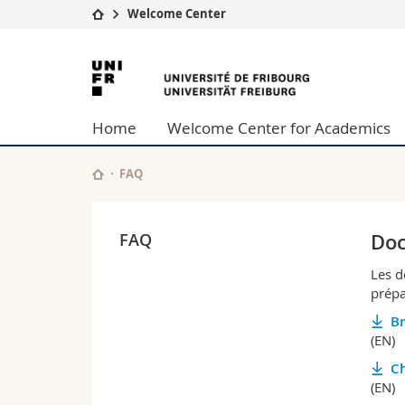
Welcome Center
Université
Facultés
Université
Etudes
Théologie
de
Campus
Droit
Home
Welcome Center for Academics
Recherche
Sciences é
Fribourg
Université
Lettres et
Formation continue
Sciences de
FAQ
Sciences e
Interfacult
FAQ
Doc
Les d
prépa
Br
(EN)
Ch
(EN)