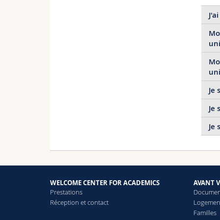
J'a
Mon
uni
Mon
uni
Je 
Je 
Je 
WELCOME CENTER FOR ACADEMICS
AVANT V
Prestations
Documen
Réception et contact
Logemen
Familles