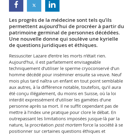
Sciences et médecine
Collaborateurs
Webmail
Les progrès de la médecine sont tels qu’ils
Interfacultaire
Doctorants
Programme des cours
permettent aujourd’hui de procréer à partir du
patrimoine germinal de personnes décédées.
MyUnifr
Une nouvelle donne qui soulève une kyrielle
de questions juridiques et éthiques.
Ressusciter Lazare d’entre les morts n’était rien.
Aujourd’hui, il est parfaitement envisageable
techniquement d’utiliser le sperme cryoconservé d’un
homme décédé pour inséminer ensuite sa veuve. Neuf
mois plus tard naîtra un enfant en tout point semblable
aux autres, à la différence notable, toutefois, qu’il aura
été conçu illégalement, du moins en Suisse, où la loi
interdit expressément d’utiliser les gamètes d’une
personne après sa mort. Il ne suffit cependant pas de
mettre à l’index une pratique pour clore le débat. En
outrepassant les limitations imposées jusque-là par la
nature, la procréation
post mortem
force la société à se
positionner sur certaines questions éthiques et