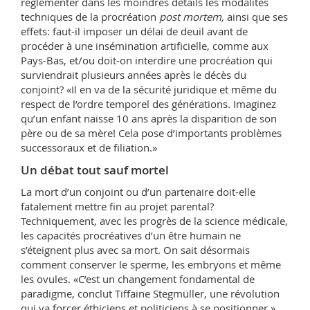
réglementer dans les moindres détails les modalités
techniques de la procréation
post mortem,
ainsi que ses
effets: faut-il imposer un délai de deuil avant de
procéder à une insémination artificielle, comme aux
Pays-Bas, et/ou doit-on interdire une procréation qui
surviendrait plusieurs années après le décès du
conjoint? «Il en va de la sécurité juridique et même du
respect de l’ordre temporel des générations. Imaginez
qu’un enfant naisse 10 ans après la disparition de son
père ou de sa mère! Cela pose d’importants problèmes
successoraux et de filiation.»
Un débat tout sauf mortel
La mort d’un conjoint ou d’un partenaire doit-elle
fatalement mettre fin au projet parental?
Techniquement, avec les progrès de la science médicale,
les capacités procréatives d’un être humain ne
s’éteignent plus avec sa mort. On sait désormais
comment conserver le sperme, les embryons et même
les ovules. «C’est un changement fondamental de
paradigme, conclut Tiffaine Stegmüller, une révolution
qui va forcer éthiciens et politiciens à se positionner.»