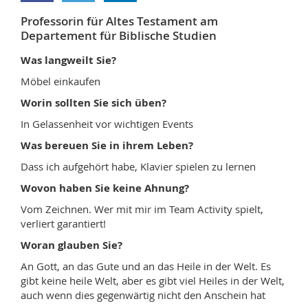
Math.-Nat. und Med. Fak.
Mitarbeitende
Webmail
Professorin für Altes Testament am
Departement für Biblische Studien
Interfakultär
Doktorierende
Vorlesungsverzeichnis
Was langweilt Sie?
Möbel einkaufen
MyUnifr
Worin sollten Sie sich üben?
In Gelassenheit vor wichtigen Events
Was bereuen Sie in ihrem Leben?
Dass ich aufgehört habe, Klavier spielen zu lernen
Wovon haben Sie keine Ahnung?
Vom Zeichnen. Wer mit mir im Team Activity spielt,
verliert garantiert!
Woran glauben Sie?
An Gott, an das Gute und an das Heile in der Welt. Es
gibt keine heile Welt, aber es gibt viel Heiles in der Welt,
auch wenn dies gegenwärtig nicht den Anschein hat