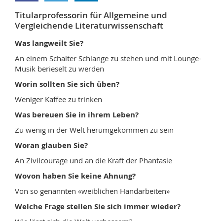
Math.-Nat. und Med. Fak.
Mitarbeitende
Webmail
Titularprofessorin für Allgemeine und
Vergleichende Literaturwissenschaft
Interfakultär
Doktorierende
Vorlesungsverzeichnis
Was langweilt Sie?
An einem Schalter Schlange zu stehen und mit Lounge-
MyUnifr
Musik berieselt zu werden
Worin sollten Sie sich üben?
Weniger Kaffee zu trinken
Was bereuen Sie in ihrem Leben?
Zu wenig in der Welt herumgekommen zu sein
Woran glauben Sie?
An Zivilcourage und an die Kraft der Phantasie
Wovon haben Sie keine Ahnung?
Von so genannten «weiblichen Handarbeiten»
Welche Frage stellen Sie sich immer wieder?