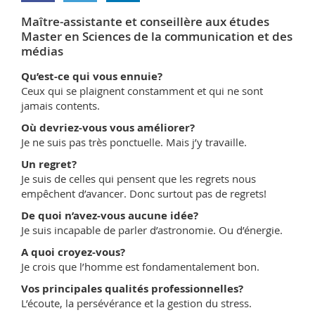
Math.-Nat. und Med. Fak.
Mitarbeitende
Webmail
Maître-assistante et conseillère aux études
Master en Sciences de la communication et des
Interfakultär
Doktorierende
Vorlesungsverzeichnis
médias
Qu’est-ce qui vous ennuie?
MyUnifr
Ceux qui se plaignent constamment et qui ne sont
jamais contents.
Où devriez-vous vous améliorer?
Je ne suis pas très ponctuelle. Mais j’y travaille.
Un regret?
Je suis de celles qui pensent que les regrets nous
empêchent d’avancer. Donc surtout pas de regrets!
De quoi n’avez-vous aucune idée?
Je suis incapable de parler d’astronomie. Ou d’énergie.
A quoi croyez-vous?
Je crois que l’homme est fondamentalement bon.
Vos principales qualités professionnelles?
L’écoute, la persévérance et la gestion du stress.