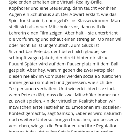
Spielenden erhalten eine Virtual- Reality-Brille,
Kopfhörer und eine Steuerung, dann taucht vor ihren
Augen ein Schulhaus auf. Der Abwart erklärt, wie das
Spiel funktioniert, dann geht’s ins Klassenzimmer. Man
stellt sich als neuer Mitschüler vor, dann will die
Lehrerin einen Film zeigen. Aber halt – sie unterbricht
die Vorführung und schaut einen streng an. Ob man will
oder nicht: Es ist ungemütlich. Zum Glück ist
Sitznachbar Pete da, der flüstert: «Ich glaube, sie
schimpft wegen Jakob, der direkt hinter dir sitzt».
Puuuh! Später wird auf dem Pausenplatz mit dem Ball
gespielt. Aber hey, warum geben die zwei Mitspieler
diesen nie ab? Im Computer werden soziale Situationen
immer genau simuliert und gemessen, wie sich die
Testpersonen verhalten. Und wie erleichtert sie sind,
wenn Pete erklärt, dass die zwei Mitschüler immer nur
zu zweit spielen. «In der virtuellen Realität haben wir
inzwischen erste Testreihen zu Emotionen im ‹sozialen›
Kontext gemacht», sagt Samson, «aber es wird natürlich
noch weitere Untersuchungen brauchen, um besser zu
verstehen, wie gut die Emotionen und ihre Regulation
innerhalb des virtuellen Spiels Emotionen im realen