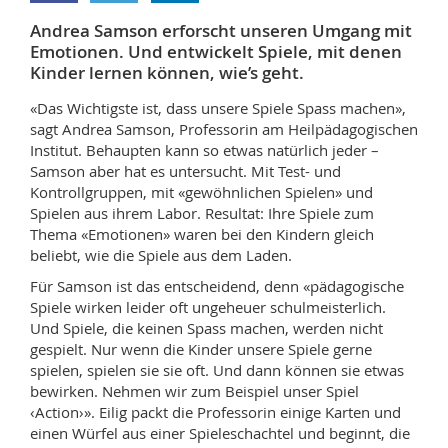
Math.-Nat. und Med. Fak.
Mitarbeitende
Webmail
Andrea Samson erforscht unseren Umgang mit
Emotionen. Und entwickelt Spiele, mit denen
Interfakultär
Doktorierende
Vorlesungsverzeichnis
Kinder lernen können, wie’s geht.
«Das Wichtigste ist, dass unsere Spiele Spass machen»,
MyUnifr
sagt Andrea Samson, Professorin am Heilpädagogischen
Institut. Behaupten kann so etwas natürlich jeder –
Samson aber hat es untersucht. Mit Test- und
Kontrollgruppen, mit «gewöhnlichen Spielen» und
Spielen aus ihrem Labor. Resultat: Ihre Spiele zum
Thema «Emotionen» waren bei den Kindern gleich
beliebt, wie die Spiele aus dem Laden.
Für Samson ist das entscheidend, denn «pädagogische
Spiele wirken leider oft ungeheuer schulmeisterlich.
Und Spiele, die keinen Spass machen, werden nicht
gespielt. Nur wenn die Kinder unsere Spiele gerne
spielen, spielen sie sie oft. Und dann können sie etwas
bewirken. Nehmen wir zum Beispiel unser Spiel
‹Action›». Eilig packt die Professorin einige Karten und
einen Würfel aus einer Spieleschachtel und beginnt, die