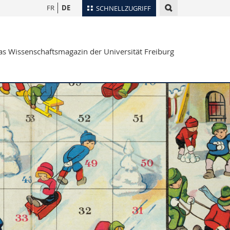
FR
DE
SCHNELLZUGRIFF
für
Personenverzeichnis
s Wissenschaftsmagazin der Universität Freiburg
Ortsplan
te
Bibliotheken
Webmail
Vorlesungsverzeichnis
MyUnifr