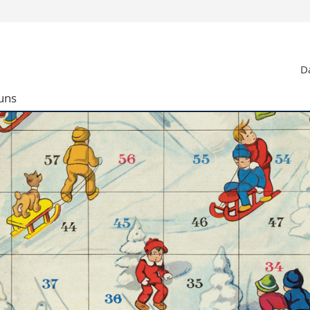
Informationen 
Da
k.
Studieninteressier
aftliche Fak.
Studierende
uns
d Sozialwissenschaftliche Fak.
Medien
Fak.
Forschende
ungs- und Bildungswissenschaften
Mitarbeitende
 Med. Fak.
Doktorierende