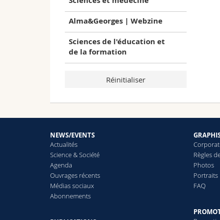
Sciences et médecine
Alma&Georges | Webzine
Sciences de l'éducation et
de la formation
NEWS/EVENTS
GRAPHI
Actualités
Corporat
Science & Société
Règles d
Agenda
Photos
Ouvrages récents
Portraits
Médias sociaux
FAQ
Abonnements
PROMO