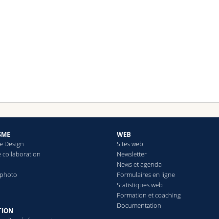
SME
WEB
e Design
Sites web
e collaboration
Newsletter
News et agenda
 photo
Formulaires en ligne
Statistiques web
Formation et coaching
Documentation
TION