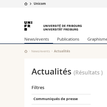
Unicom
Université
Facultés
Université
Etudes
Théologie
Campus
Droit
de
Recherche
Sciences é
News/events
Publications
Graphism
Université
Lettres et
Fribourg
Formation continue
Sciences de
Sciences e
News/events
Actualités
Interfacult
Actualités
(Résultats
)
Filtres
Communiqués de presse