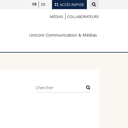
FR
DE
ACCÈS RAPIDE
MÉDIAS
COLLABORATEURS
Annuaire du personnel
Plan d'accès
nts
Unicom Communication & Médias
Bibliothèques
Webmail
rs
Programme des cours
MyUnifr