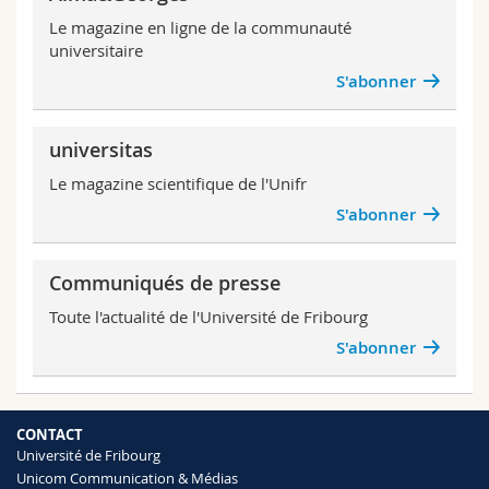
Sciences et médecine
Collaborateurs
Webmail
Le magazine en ligne de la communauté
universitaire
Interfacultaire
Doctorants
Programme des cours
S'abonner
MyUnifr
universitas
Le magazine scientifique de l'Unifr
S'abonner
Communiqués de presse
Toute l'actualité de l'Université de Fribourg
S'abonner
CONTACT
Université de Fribourg
Unicom Communication & Médias