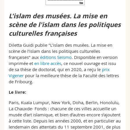
Sciences et médecine
Collaborateurs
Webmail
L'islam des musées. La mise en
Interfacultaire
Doctorants
Programme des cours
scène de l'islam dans les politiques
culturelles françaises
MyUnifr
Diletta Guidi publie "L'islam des musées. La mise en
scène de l'islam dans les politiques culturelles
françaises" aux
éditions Seismo
. Disponible en version
imprimée et
en libre accès
, ce nouvel ouvrage est issu
de sa thèse de doctorat, qui en 2020, a reçu le
prix
Vigener
pour la meilleure thèse de la Faculté des lettres
de Fribourg.
Le livre:
Paris, Kuala Lumpur, New York, Doha, Berlin, Honolulu,
La Chauxde- Fonds : chacune de ces villes accueille un
musée d’art islamique, et bien d’autres encore s’ajoutent
à cette liste. Depuis les années 2000, et en particulier au
lendemain des attentats du 11 septembre 2001, de plus