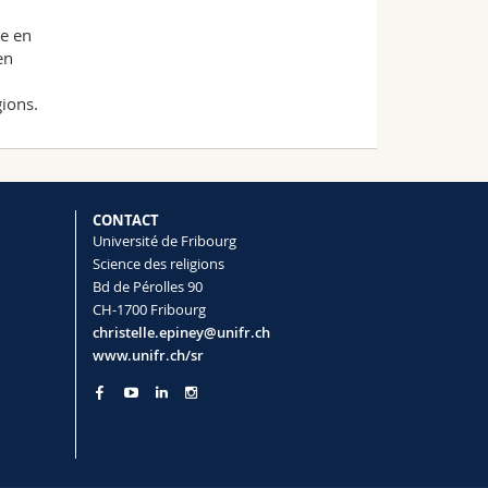
le en
en
gions.
CONTACT
Université de Fribourg
Science des religions
Bd de Pérolles 90
CH-1700 Fribourg
christelle.epiney@unifr.ch
www.unifr.ch/sr