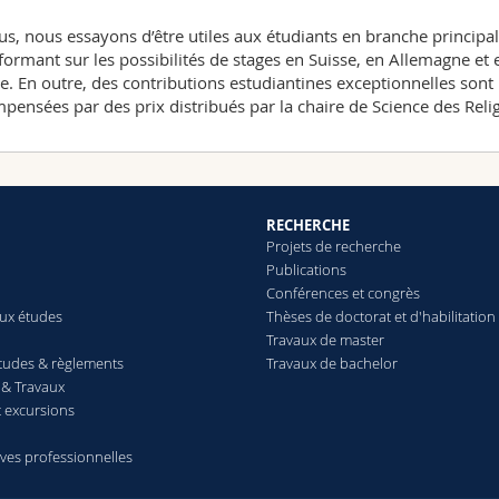
us, nous essayons d’être utiles aux étudiants en branche principa
nformant sur les possibilités de stages en Suisse, en Allemagne et 
e. En outre, des contributions estudiantines exceptionnelles sont
pensées par des prix distribués par la chaire de Science des Reli
RECHERCHE
Projets de recherche
Publications
Conférences et congrès
aux études
Thèses de doctorat et d'habilitation
Travaux de master
études & règlements
Travaux de bachelor
& Travaux
t excursions
ives professionnelles