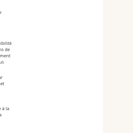
r
ibilité
ns de
tement
us
ur
 et
 à la
a