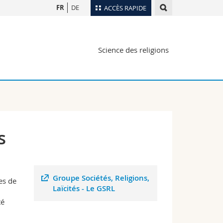
FR
DE
ACCÈS RAPIDE
Annuaire du personnel
Science des religions
Plan d'accès
nts
Bibliothèques
Webmail
rs
Programme des cours
MyUnifr
s
Groupe Sociétés, Religions,
es de
Laïcités - Le GSRL
té