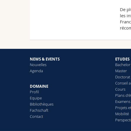
De pl
les i
Franc
récom
NEWS & EVENTS
ETUDES
Nouvelles
Bachelor
Agenda
Master
Doctorat
Conseil 
DOMAINE
Cours
Profil
Plans d'
Equipe
Examens 
Bibliothèques
Projets e
Fachschaft
Mobilité
Contact
Perspect