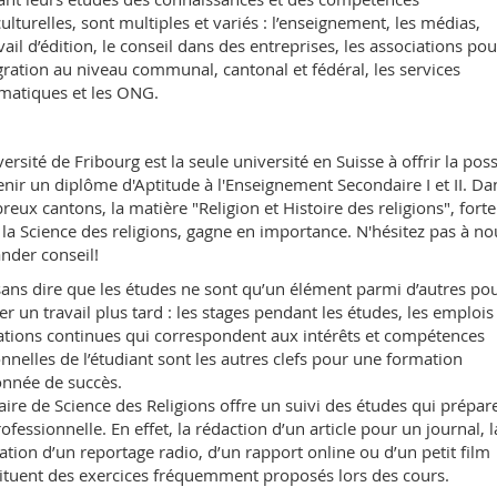
culturelles, sont multiples et variés : l’enseignement, les médias,
avail d’édition, le conseil dans des entreprises, les associations pou
égration au niveau communal, cantonal et fédéral, les services
matiques et les ONG.
ersité de Fribourg est la seule université en Suisse à offrir la poss
enir un diplôme d'Aptitude à l'Enseignement Secondaire I et II. Da
eux cantons, la matière "Religion et Histoire des religions", for
à la Science des religions, gagne en importance. N'hésitez pas à no
der conseil!
 sans dire que les études ne sont qu’un élément parmi d’autres po
er un travail plus tard : les stages pendant les études, les emplois
tions continues qui correspondent aux intérêts et compétences
nnelles de l’étudiant sont les autres clefs pour une formation
nnée de succès.
aire de Science des Religions offre un suivi des études qui prépare
rofessionnelle. En effet, la rédaction d’un article pour un journal, l
sation d’un reportage radio, d’un rapport online ou d’un petit film
ituent des exercices fréquemment proposés lors des cours.