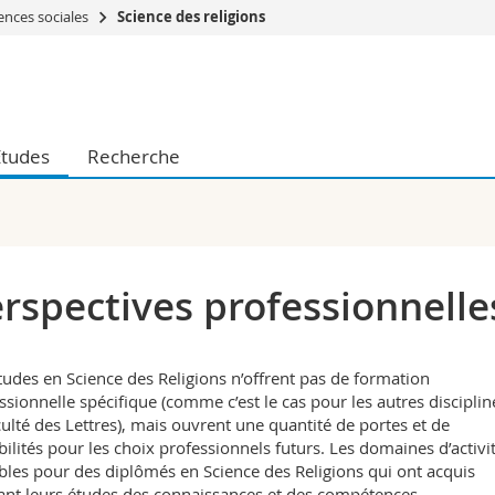
ences sociales
Science des religions
Vous êtes
Futurs étudia
Etudiants
Etudes
Recherche
conomiques et sociales et management
Médias
 sciences humaines
Chercheurs
 l'éducation et de la formation
Collaborateu
t médecine
Doctorants
aire
rspectives professionnelle
tudes en Science des Religions n’offrent pas de formation
ssionnelle spécifique (comme c’est le cas pour les autres disciplin
culté des Lettres), mais ouvrent une quantité de portes et de
bilités pour les choix professionnels futurs. Les domaines d’activi
bles pour des diplômés en Science des Religions qui ont acquis
nt leurs études des connaissances et des compétences