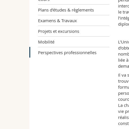
inter
Plans d'études & règlements
le tr
l’int
Examens & Travaux
diplo
Projets et excursions
Mobilité
L'Univ
d'obt
Perspectives professionnelles
nombr
liée 
deman
Il va
trouv
forma
perso
couro
La ch
vie p
réali
const