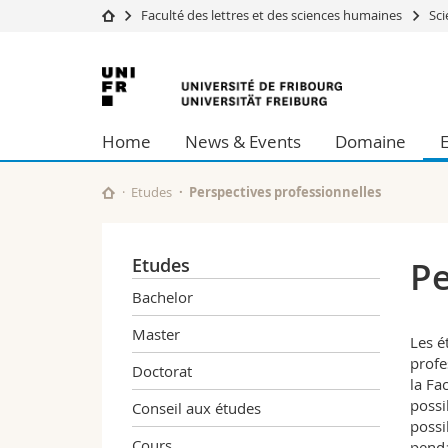
Faculté des lettres et des sciences humaines
Sci
Université
Facultés
Université
Etudes
Théologie
de
Campus
Droit
Home
News & Events
Domaine
Recherche
Sciences é
Fribourg
Université
Lettres et
Formation continue
Sciences de
Etudes
Perspectives professionnelles
Sciences e
Interfacult
Etudes
Pe
Bachelor
Master
Les é
profe
Doctorat
la Fa
possi
Conseil aux études
possi
Cours
penda